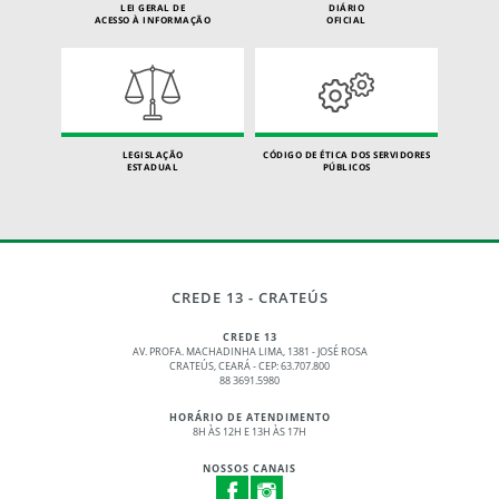
LEI GERAL DE
DIÁRIO
ACESSO À INFORMAÇÃO
OFICIAL
LEGISLAÇÃO
CÓDIGO DE ÉTICA DOS SERVIDORES
ESTADUAL
PÚBLICOS
CREDE 13 - CRATEÚS
CREDE 13
AV. PROFA. MACHADINHA LIMA, 1381 - JOSÉ ROSA
CRATEÚS, CEARÁ - CEP: 63.707.800
88 3691.5980
HORÁRIO DE ATENDIMENTO
8H ÀS 12H E 13H ÀS 17H
NOSSOS CANAIS