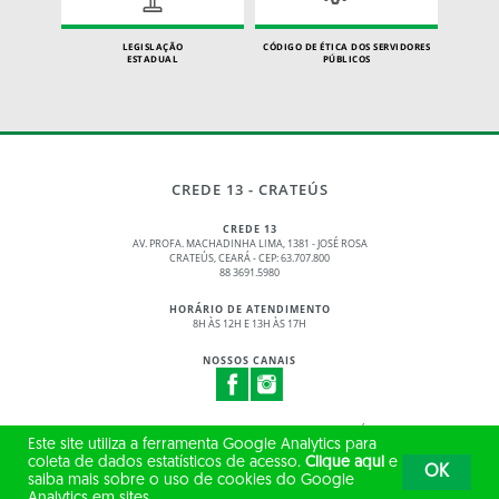
LEGISLAÇÃO
CÓDIGO DE ÉTICA DOS SERVIDORES
ESTADUAL
PÚBLICOS
CREDE 13 - CRATEÚS
CREDE 13
AV. PROFA. MACHADINHA LIMA, 1381 - JOSÉ ROSA
CRATEÚS, CEARÁ - CEP: 63.707.800
88 3691.5980
HORÁRIO DE ATENDIMENTO
8H ÀS 12H E 13H ÀS 17H
NOSSOS CANAIS
© 2017 - 2026 – GOVERNO DO ESTADO DO CEARÁ
Este site utiliza a ferramenta Google Analytics para
TODOS OS DIREITOS RESERVADOS
coleta de dados estatísticos de acesso.
Clique aqui
e
OK
saiba mais sobre o uso de cookies do Google
Analytics em sites.