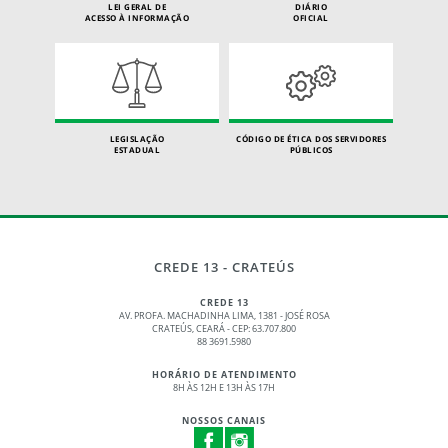
LEI GERAL DE
DIÁRIO
ACESSO À INFORMAÇÃO
OFICIAL
LEGISLAÇÃO
CÓDIGO DE ÉTICA DOS SERVIDORES
ESTADUAL
PÚBLICOS
CREDE 13 - CRATEÚS
CREDE 13
AV. PROFA. MACHADINHA LIMA, 1381 - JOSÉ ROSA
CRATEÚS, CEARÁ - CEP: 63.707.800
88 3691.5980
HORÁRIO DE ATENDIMENTO
8H ÀS 12H E 13H ÀS 17H
NOSSOS CANAIS